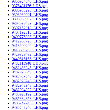
9356924046_LHS.png
9376481176_LHS.png
9385938295_LHS.png
9393939991_LHS.png
9393939992_LHS.png
9394939493_LHS.png
9397152918_LHS.png
9407192813_LHS.png
9409776983_LHS.png
9412953728_LHS.png
9413609246_LHS.png
9413699705_LHS.png
9429829482_LHS.png
9440616166_LHS.png
9482113948_LHS.png
9482438243_LHS.png
9482923849_LHS.png
9482928242_LHS.png
9482928243_LHS.png
9482943948_LHS.png
9482984922_LHS.png
9483928192_LHS.png
9485384858_LHS.png
9485747245_LHS.png
9485747246_LHS.png