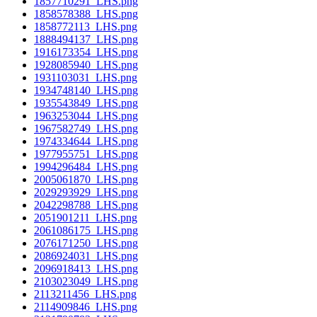
1857710291_LHS.png
1858578388_LHS.png
1858772113_LHS.png
1888494137_LHS.png
1916173354_LHS.png
1928085940_LHS.png
1931103031_LHS.png
1934748140_LHS.png
1935543849_LHS.png
1963253044_LHS.png
1967582749_LHS.png
1974334644_LHS.png
1977955751_LHS.png
1994296484_LHS.png
2005061870_LHS.png
2029293929_LHS.png
2042298788_LHS.png
2051901211_LHS.png
2061086175_LHS.png
2076171250_LHS.png
2086924031_LHS.png
2096918413_LHS.png
2103023049_LHS.png
2113211456_LHS.png
2114909846_LHS.png