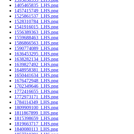
1405465835_LHS.png
1457415749_LHS.png
1525861537_LHS.png
1528310784_LHS.png
1541916015_LHS.png
1556389363_LHS.png
1559688463_LHS.png
1586866563_LHS.png
1590774089_LHS.png
1636453295_LHS.png
1638282134_LHS.png
1639827492_LHS.png
1648958381_LHS.png
1650441634_LHS.png
1676472948_LHS.png
1702349646_LHS.png
1772416655_LHS.png
1772973171_LHS.png
1784114349_LHS.png
1809909100_LHS.png
1811867899_LHS.png
1815398659_LHS.png
1819663717_LHS.png
1840080113_LHS.png