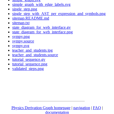
simple_graph_with_edge_labels.svg
single_step.png
single_step_with_AST_per_expression_and_symbols.png
sitemap.README.md
sitemap.txt
state_diagram_for_web_interface.gv
state_diagram_for_web_interface.png
sympy.png
sympy.source
sympy.svg
teacher_and_students.jpg
teacher_and_students.source
tutorial_sequence.gv
tutorial_sequence.png
validated_steps.png
Physics Derivation Graph homepage
|
navigation
|
FAQ
|
documentation