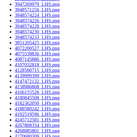
3947269979_LHS.png
3948571256_LHS.png
3948574224_LHS.png
3948574226_LHS.png
3948574228_LHS.png
3948574230_LHS.png
3948574233_LHS.png
3951205425_LHS.png
4072200527_LHS.png
4075539836_LHS.png
4087145886_LHS.png
4107032818_LHS.png
4128500715_LHS.png
4139999399_LHS.png
4147472132_LHS.png
4158986868_LHS.png
4166155526_LHS.png
4180845508_LHS.png
4182362050_LHS.png
4188580242_LHS.png
4192519596_LHS.png
4245712581_LHS.png
4267808354_LHS.png
4268085801_LHS.png
4270680309_LHS.png