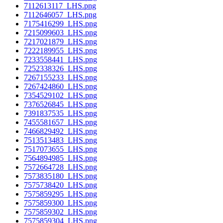
7112613117_LHS.png
7112646057_LHS.png
7175416299_LHS.png
7215099603_LHS.png
7217021879_LHS.png
7222189955_LHS.png
7233558441_LHS.png
7252338326_LHS.png
7267155233_LHS.png
7267424860_LHS.png
7354529102_LHS.png
7376526845_LHS.png
7391837535_LHS.png
7455581657_LHS.png
7466829492_LHS.png
7513513483_LHS.png
7517073655_LHS.png
7564894985_LHS.png
7572664728_LHS.png
7573835180_LHS.png
7575738420_LHS.png
7575859295_LHS.png
7575859300_LHS.png
7575859302_LHS.png
7575859304_LHS.png