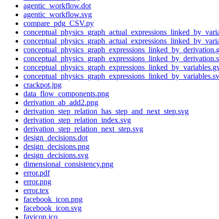
agentic_workflow.dot
agentic_workflow.svg
compare_pdg_CSV.py
conceptual_physics_graph_actual_expressions_linked_by_vari
conceptual_physics_graph_actual_expressions_linked_by_varia
conceptual_physics_graph_expressions_linked_by_derivation.
conceptual_physics_graph_expressions_linked_by_derivation.
conceptual_physics_graph_expressions_linked_by_variables.g
conceptual_physics_graph_expressions_linked_by_variables.s
crackpot.jpg
data_flow_components.png
derivation_ab_add2.png
derivation_step_relation_has_step_and_next_step.svg
derivation_step_relation_index.svg
derivation_step_relation_next_step.svg
design_decisions.dot
design_decisions.png
design_decisions.svg
dimensional_consistency.png
error.pdf
error.png
error.tex
facebook_icon.png
facebook_icon.svg
favicon.ico