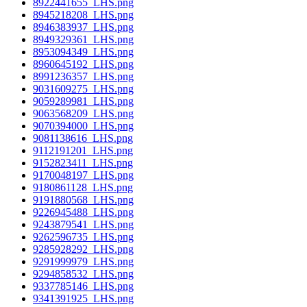
8922441655_LHS.png
8945218208_LHS.png
8946383937_LHS.png
8949329361_LHS.png
8953094349_LHS.png
8960645192_LHS.png
8991236357_LHS.png
9031609275_LHS.png
9059289981_LHS.png
9063568209_LHS.png
9070394000_LHS.png
9081138616_LHS.png
9112191201_LHS.png
9152823411_LHS.png
9170048197_LHS.png
9180861128_LHS.png
9191880568_LHS.png
9226945488_LHS.png
9243879541_LHS.png
9262596735_LHS.png
9285928292_LHS.png
9291999979_LHS.png
9294858532_LHS.png
9337785146_LHS.png
9341391925_LHS.png