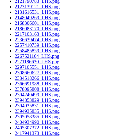
2121790783_LHS.png
2123139121_LHS.png
2131616531_LHS.png
2148049269_LHS.png
2168306601_LHS.png
2186083170_LHS.png
2217103163_LHS.png
2236639474_LHS.png
2257410739_LHS.png
2258485859_LHS.png
2267521164_LHS.png
2271186630_LHS.png
2297105551_LHS.png
2308660627_LHS.png
2334518266_LHS.png
2366691988_LHS.png
2378095808_LHS.png
2394240499_LHS.png
2394853829_LHS.png
2394935831_LHS.png
2394935835_LHS.png
2395958385_LHS.png
2404934990_LHS.png
2405307372_LHS.png
2417941373_LHS.png