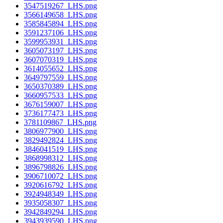
3547519267_LHS.png
3566149658_LHS.png
3585845894_LHS.png
3591237106_LHS.png
3599953931_LHS.png
3605073197_LHS.png
3607070319_LHS.png
3614055652_LHS.png
3649797559_LHS.png
3650370389_LHS.png
3660957533_LHS.png
3676159007_LHS.png
3736177473_LHS.png
3781109867_LHS.png
3806977900_LHS.png
3829492824_LHS.png
3846041519_LHS.png
3868998312_LHS.png
3896798826_LHS.png
3906710072_LHS.png
3920616792_LHS.png
3924948349_LHS.png
3935058307_LHS.png
3942849294_LHS.png
3943939590_LHS.png