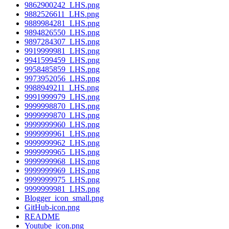
9862900242_LHS.png
9882526611_LHS.png
9889984281_LHS.png
9894826550_LHS.png
9897284307_LHS.png
9919999981_LHS.png
9941599459_LHS.png
9958485859_LHS.png
9973952056_LHS.png
9988949211_LHS.png
9991999979_LHS.png
9999998870_LHS.png
9999999870_LHS.png
9999999960_LHS.png
9999999961_LHS.png
9999999962_LHS.png
9999999965_LHS.png
9999999968_LHS.png
9999999969_LHS.png
9999999975_LHS.png
9999999981_LHS.png
Blogger_icon_small.png
GitHub-icon.png
README
Youtube_icon.png