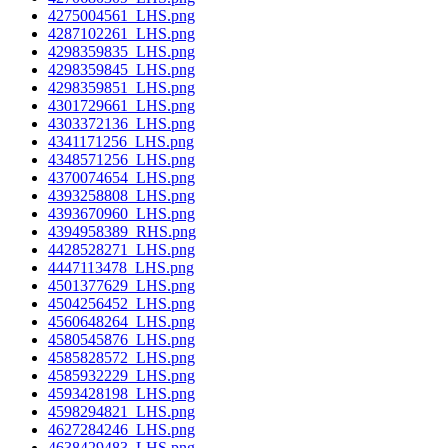
4275004561_LHS.png
4287102261_LHS.png
4298359835_LHS.png
4298359845_LHS.png
4298359851_LHS.png
4301729661_LHS.png
4303372136_LHS.png
4341171256_LHS.png
4348571256_LHS.png
4370074654_LHS.png
4393258808_LHS.png
4393670960_LHS.png
4394958389_RHS.png
4428528271_LHS.png
4447113478_LHS.png
4501377629_LHS.png
4504256452_LHS.png
4560648264_LHS.png
4580545876_LHS.png
4585828572_LHS.png
4585932229_LHS.png
4593428198_LHS.png
4598294821_LHS.png
4627284246_LHS.png
4638429483_LHS.png