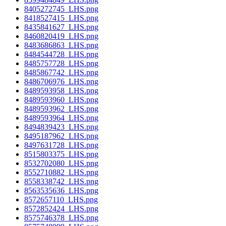
8405272745_LHS.png
8418527415_LHS.png
8435841627_LHS.png
8460820419_LHS.png
8483686863_LHS.png
8484544728_LHS.png
8485757728_LHS.png
8485867742_LHS.png
8486706976_LHS.png
8489593958_LHS.png
8489593960_LHS.png
8489593962_LHS.png
8489593964_LHS.png
8494839423_LHS.png
8495187962_LHS.png
8497631728_LHS.png
8515803375_LHS.png
8532702080_LHS.png
8552710882_LHS.png
8558338742_LHS.png
8563535636_LHS.png
8572657110_LHS.png
8572852424_LHS.png
8575746378_LHS.png