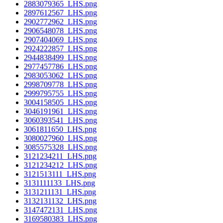
2883079365_LHS.png
2897612567_LHS.png
2902772962_LHS.png
2906548078_LHS.png
2907404069_LHS.png
2924222857_LHS.png
2944838499_LHS.png
2977457786_LHS.png
2983053062_LHS.png
2998709778_LHS.png
2999795755_LHS.png
3004158505_LHS.png
3046191961_LHS.png
3060393541_LHS.png
3061811650_LHS.png
3080027960_LHS.png
3085575328_LHS.png
3121234211_LHS.png
3121234212_LHS.png
3121513111_LHS.png
3131111133_LHS.png
3131211131_LHS.png
3132131132_LHS.png
3147472131_LHS.png
3169580383_LHS.png