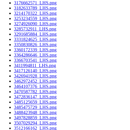
3176662571_LHS.png
3182633789_LHS.png
3214170322_LHS.png
3253234559_LHS.png
3274926090_LHS.png
3285732911_LHS.png
3291685884_LHS.png
3331824625_LHS.png
3350830826_LHS.png
3360172339_LHS.png
3364286646_LHS.png
3366703541_LHS.png
3411994811_LHS.png
3417126140_LHS.png
3426941928_LHS.png
3462972452_LHS.png
3464107376_LHS.png
3470587782_LHS.png
3472836147_LHS.png
3485125659_LHS.png
3485475729_LHS.png
3488423948_LHS.png
3497828859_LHS.png
3507029294_LHS.png
3512166162_LHS.png