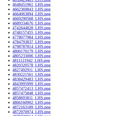
4648451961_LHS.png
4662369843_LHS.png
4664063894_LHS.png
4669290568_LHS.png
4689334676_LHS.png
4742644828_LHS.png
4748157455_LHS.png
4778077984_LHS.png
4784793837_LHS.png
4798787814_LHS.png
4800170179_LHS.png
4805233006_LHS.png
4811121942_LHS.png
4820320578_LHS.png
4827492911_LHS.png
4830221561_LHS.png
4838429483_LHS.png
4843995999_LHS.png
4857472413_LHS.png
4857475848_LHS.png
4858693811_LHS.png
4866160902_LHS.png
4872163189_LHS.png
4872970974_LHS.png