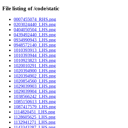
File listing of /code/static
0007455074_RHS.png
0203024440_LHS.png
0404050504_LHS.png
0439492440_LHS.png
0934990943_LHS.png
0948572140_LHS.png
1010393913_LHS.png
1010393944_LHS.png
1010923823_LHS.png
1020010291_LHS.png
1020394900_LHS.png
1020394902_LHS.png
1020854560_LHS.png
1029039903_LHS.png
1029039904_LHS.png
1038566242_LHS.png
1085150613_LHS.png
1087417579_LHS.png
1114820451_LHS.png
1128605625_LHS.png
1132941271_LHS.png
1143343287_LHS.png