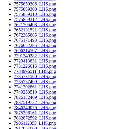
7575859306_LHS.png
7575859308_LHS.png
7575859310_LHS.png
7575859312_LHS.png
7621705408_LHS.png
7652131521_LHS.png
7672365885_LHS.png
7675171493_LHS.png
7676652285_LHS.png
7696214507_LHS.png
7701249282_LHS.png
7729413831_LHS.png
7731226616_LHS.png
7734996511_LHS.png
7735731560_LHS.png
7735737409_LHS.png
7741202861_LHS.png
7749253510_LHS.png
7826132469_LHS.png
7837519722_LHS.png
7846240076_LHS.png
7875206161_LHS.png
7882872592_LHS.png
7906112355_LHS.png
7917051060_LHS.png