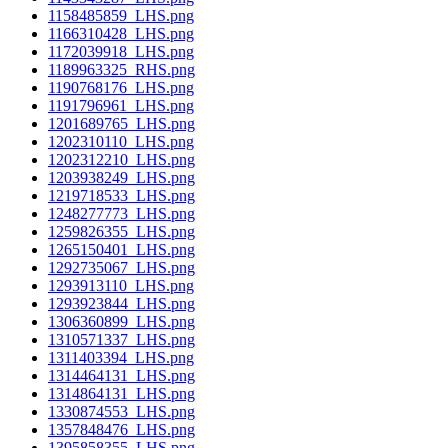
1158485859_LHS.png
1166310428_LHS.png
1172039918_LHS.png
1189963325_RHS.png
1190768176_LHS.png
1191796961_LHS.png
1201689765_LHS.png
1202310110_LHS.png
1202312210_LHS.png
1203938249_LHS.png
1219718533_LHS.png
1248277773_LHS.png
1259826355_LHS.png
1265150401_LHS.png
1292735067_LHS.png
1293913110_LHS.png
1293923844_LHS.png
1306360899_LHS.png
1310571337_LHS.png
1311403394_LHS.png
1314464131_LHS.png
1314864131_LHS.png
1330874553_LHS.png
1357848476_LHS.png
1395858355_LHS.png