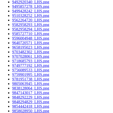
9492920340_LHS.png
9495857278_LHS.png
9499428242_LHS.png
9510328252_LHS.png
9562264720_LHS.png
9582958293_LHS.png
9582958294_LHS.png
9585727710_LHS.png
9596004948_LHS.png
9640720571_LHS.png
9658195023_LHS.png
9703482302_LHS.png
9707028061_LHS.png
9718685793_LHS.png
9749777192_LHS.png
9756089533_LHS.png
9759901995_LHS.png
9781951738_LHS.png
9805063945_LHS.png
9838128064_LHS.png
9847143017_LHS.png
9848292229_LHS.png
9848294829_LHS.png
9854442418_LHS.png
9858028950_LHS.png