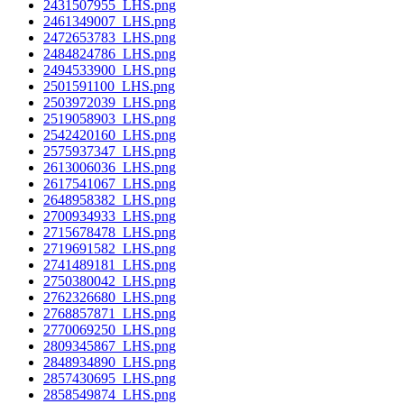
2431507955_LHS.png
2461349007_LHS.png
2472653783_LHS.png
2484824786_LHS.png
2494533900_LHS.png
2501591100_LHS.png
2503972039_LHS.png
2519058903_LHS.png
2542420160_LHS.png
2575937347_LHS.png
2613006036_LHS.png
2617541067_LHS.png
2648958382_LHS.png
2700934933_LHS.png
2715678478_LHS.png
2719691582_LHS.png
2741489181_LHS.png
2750380042_LHS.png
2762326680_LHS.png
2768857871_LHS.png
2770069250_LHS.png
2809345867_LHS.png
2848934890_LHS.png
2857430695_LHS.png
2858549874_LHS.png