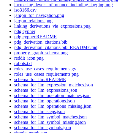
increasing_levels_of_nuance_including_tagging.png
iso3166.csv
jargon_for_navigation.png
jargon_relations.png
linking_derivations_via_expressions.png
pdg.cypher
pdg.cypher.README
pdg_derivation_citations.bib
pdg_derivation_citations.bib_README.md
property_graph_schema.png
reddit_icon.png
robots.txt
roles_use_cases_requirements.gv
roles_use_cases_requirements.png
schema_for_llm.README
schema_for_llm_expression_matches.json
schema_for_llm_expressions.json
schema_for_llm_operation_matches.json
schema_for_llm_operations.json
schema_for_llm_operations_missing.json
schema_for_llm_steps.json
schema_for_llm_symbol_matches.json
schema_for_llm_symbol_missing.json
schema_for_llm_symbols.json
simple_graph.svg