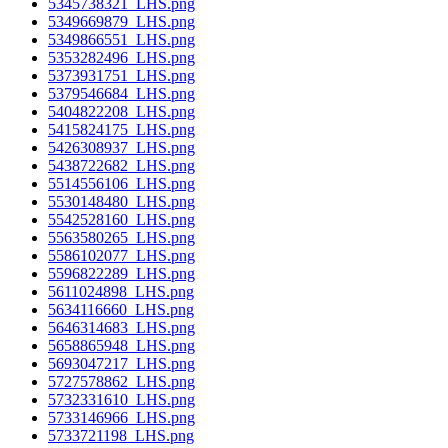
5345738321_LHS.png
5349669879_LHS.png
5349866551_LHS.png
5353282496_LHS.png
5373931751_LHS.png
5379546684_LHS.png
5404822208_LHS.png
5415824175_LHS.png
5426308937_LHS.png
5438722682_LHS.png
5514556106_LHS.png
5530148480_LHS.png
5542528160_LHS.png
5563580265_LHS.png
5586102077_LHS.png
5596822289_LHS.png
5611024898_LHS.png
5634116660_LHS.png
5646314683_LHS.png
5658865948_LHS.png
5693047217_LHS.png
5727578862_LHS.png
5732331610_LHS.png
5733146966_LHS.png
5733721198_LHS.png