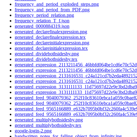
frequency_and_period_exploded_steps.png
frequency_and_period_from_PDF.png
frequency_period_relation.png
frequency_relation_T_f.json
generated_0000884319.json
generated_declarefinalexpression.png
generated_declarefinalexpression.tex
generated_declareinitialexpression.png
generated_declareinitialexpression.tex
generated_dividebothsidesby.png
generated_dividebothsidesby.tex
generated_expression_2113211456_46bbfd064be1cd6e70c52
generated_expression_2113211456_46bbfd064be1cd6e70c52
generated_expression_2131616531_c24a121cd7b2eda489215
generated_expression_2131616531_c24a121cd7b2eda4892152
generated_expression_3131111133_11d75697d22e9e3bd2db
generated_expression_3131111133_11d75697d22e9e3bd2dba
generated_feed_9040079362_252f10c83610ebca1a059c0bae8
generated_feed_9040079362_252f10c83610ebca1a059c0bae8
generated_feed_9565166889_e632b7095b0bf32c260fa4c539e
generated_feed_9565166889_e632b7095b0bf32c260fa4c539e
generated_multiplybothsidesby.png
generated_multiplybothsidesby.tex
google-login-2.png
handwritten_notes_for_falling_object_from_infinity.jpg