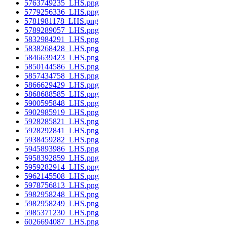
5763749235_LHS.png
5779256336_LHS.png
5781981178_LHS.png
5789289057_LHS.png
5832984291_LHS.png
5838268428_LHS.png
5846639423_LHS.png
5850144586_LHS.png
5857434758_LHS.png
5866629429_LHS.png
5868688585_LHS.png
5900595848_LHS.png
5902985919_LHS.png
5928285821_LHS.png
5928292841_LHS.png
5938459282_LHS.png
5945893986_LHS.png
5958392859_LHS.png
5959282914_LHS.png
5962145508_LHS.png
5978756813_LHS.png
5982958248_LHS.png
5982958249_LHS.png
5985371230_LHS.png
6026694087_LHS.png