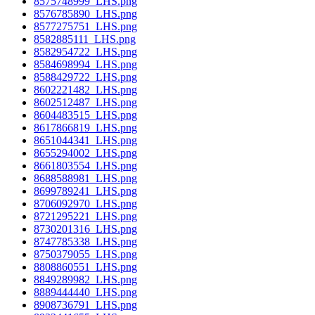
8575748999_LHS.png
8576785890_LHS.png
8577275751_LHS.png
8582885111_LHS.png
8582954722_LHS.png
8584698994_LHS.png
8588429722_LHS.png
8602221482_LHS.png
8602512487_LHS.png
8604483515_LHS.png
8617866819_LHS.png
8651044341_LHS.png
8655294002_LHS.png
8661803554_LHS.png
8688588981_LHS.png
8699789241_LHS.png
8706092970_LHS.png
8721295221_LHS.png
8730201316_LHS.png
8747785338_LHS.png
8750379055_LHS.png
8808860551_LHS.png
8849289982_LHS.png
8889444440_LHS.png
8908736791_LHS.png