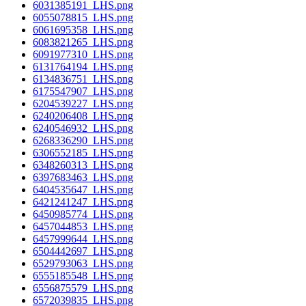
6031385191_LHS.png
6055078815_LHS.png
6061695358_LHS.png
6083821265_LHS.png
6091977310_LHS.png
6131764194_LHS.png
6134836751_LHS.png
6175547907_LHS.png
6204539227_LHS.png
6240206408_LHS.png
6240546932_LHS.png
6268336290_LHS.png
6306552185_LHS.png
6348260313_LHS.png
6397683463_LHS.png
6404535647_LHS.png
6421241247_LHS.png
6450985774_LHS.png
6457044853_LHS.png
6457999644_LHS.png
6504442697_LHS.png
6529793063_LHS.png
6555185548_LHS.png
6556875579_LHS.png
6572039835_LHS.png