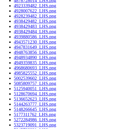
4878728014_LHS.png
4923339482_LHS.png
4928007622_LHS.png
4928239482_LHS.png
4938429482_LHS.png
4938429483_LHS.png
4938429484_LHS.png
4939880586_LHS.png
4943571230_LHS.png
4947831649_LHS.png
4948763856_LHS.png
4948934890_LHS.png
4949359835_LHS.png
4968680693_LHS.png
4985825552_LHS.png
5002539602_LHS.png
5085809757_LHS.png
5125940051_LHS.png
5128670694_LHS.png
5136652623_LHS.png
5144263777_LHS.png
5148266645_LHS.png
5177311762_LHS.png
5272284986_LHS.png
5323719091_LHS.png