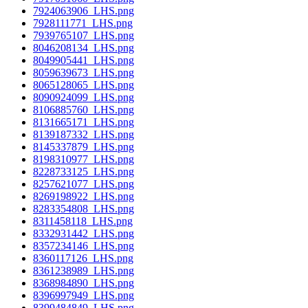
7924063906_LHS.png
7928111771_LHS.png
7939765107_LHS.png
8046208134_LHS.png
8049905441_LHS.png
8059639673_LHS.png
8065128065_LHS.png
8090924099_LHS.png
8106885760_LHS.png
8131665171_LHS.png
8139187332_LHS.png
8145337879_LHS.png
8198310977_LHS.png
8228733125_LHS.png
8257621077_LHS.png
8269198922_LHS.png
8283354808_LHS.png
8311458118_LHS.png
8332931442_LHS.png
8357234146_LHS.png
8360117126_LHS.png
8361238989_LHS.png
8368984890_LHS.png
8396997949_LHS.png
8399484849_LHS.png